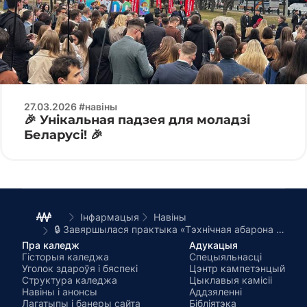
27.03.2026 #навіны
🎉 Унікальная падзея для моладзі
Беларусі! 🎉
Інфармацыя
Навіны
🔒 Завяршылася практыка «Тэхнічная абарона інфармацыі» у першага набору ТОИБ
Пра каледж
Адукацыя
Гісторыя каледжа
Спецыяльнасці
Уголок здароўя і бяспекі
Цэнтр кампетэнцый
Структура каледжа
Цыклавыя камісіі
Навіны і анонсы
Аддзяленні
Лагатыпы і банеры сайта
Бібліятэка