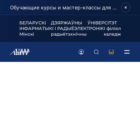
Обучающие курсы и мастер-классы для школьников и абитуриентов!
БЕЛАРУСКІ ДЗЯРЖАЎНЫ ЎНІВЕРСІТЭТ
ІНФАРМАТЫКІ І РАДЫЁЭЛЕКТРОНІКІ філіял
Мінскі радыётэхнічны каледж