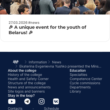
27.03.2026 #news
🎉 A unique event for the youth of
Belarus! 🎉
Information
News
Ekaterina Evgenievna Yushko presented the Minsk Radio Engineering College at the city stage of the “Master of the Year” competition
About the college
Education
History of the college
Specialties
Health and Safety Corner
Competence Center
Structure of the college
Cycle commissions
News and announcements
Departments
Site logos and banners
Library
Stay in the loop?
·
Contacts
Schedule