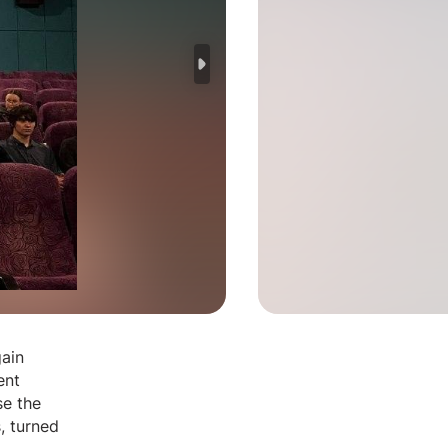
gain
ent
se the
s, turned