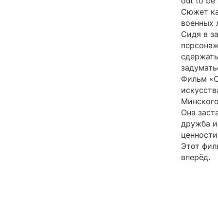
out to be
Сюжет ка
военных 
Сидя в з
персонаж
сдержать
задумать
Фильм «О
искусств
Минского
Она заст
дружба и
ценности
Этот фил
вперёд.