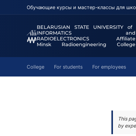
Обучающие курсы и мастер-классы для шко
BELARUSIAN STATE UNIVERSITY of
INFORMATICS and
RADIOELECTRONICS Affiliate
Minsk Radioengineering College
College
For students
For employees
This pa
by expe