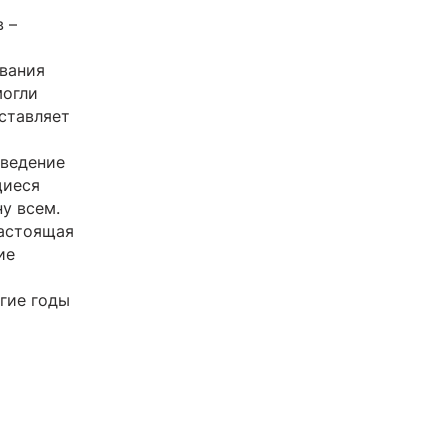
 –
ивания
могли
аставляет
зведение
щиеся
у всем.
настоящая
ие
гие годы