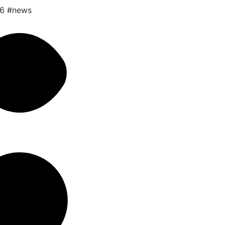
26
#news