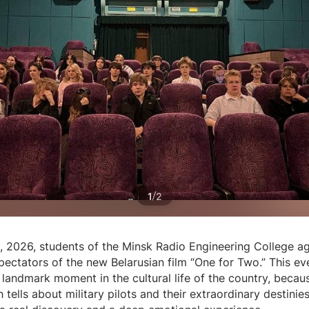
/
1
2
, 2026, students of the Minsk Radio Engineering College a
ectators of the new Belarusian film “One for Two.” This ev
landmark moment in the cultural life of the country, becau
h tells about military pilots and their extraordinary destinie