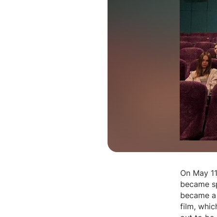
On May 11
became sp
became a 
film, whic