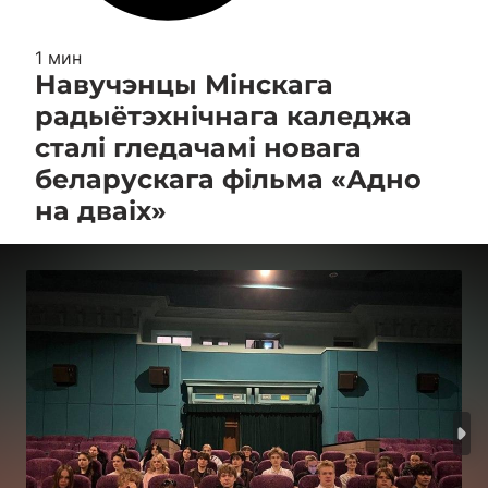
1 мин
Навучэнцы Мінскага
радыётэхнічнага каледжа
сталі гледачамі новага
беларускага фільма «Адно
на дваіх»