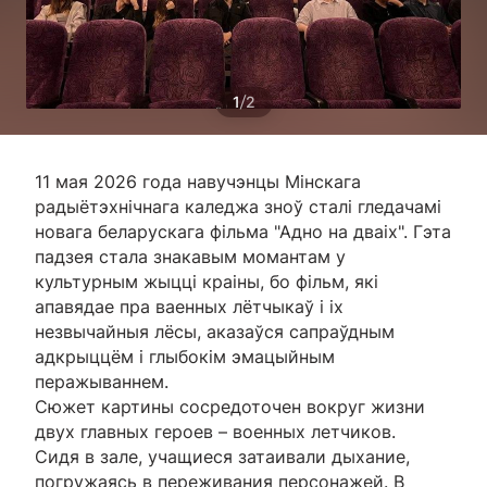
/
1
2
11 мая 2026 года навучэнцы Мінскага
радыётэхнічнага каледжа зноў сталі гледачамі
новага беларускага фільма "Адно на дваіх". Гэта
падзея стала знакавым момантам у
культурным жыцці краіны, бо фільм, які
апавядае пра ваенных лётчыкаў і іх
незвычайныя лёсы, аказаўся сапраўдным
адкрыццём і глыбокім эмацыйным
перажываннем.
Сюжет картины сосредоточен вокруг жизни
двух главных героев – военных летчиков.
Сидя в зале, учащиеся затаивали дыхание,
погружаясь в переживания персонажей. В