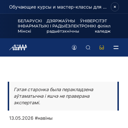
Обучающие курсы и мастер-классы для школьников и абитуриентов!
БЕЛАРУСКІ ДЗЯРЖАЎНЫ ЎНІВЕРСІТЭТ
ІНФАРМАТЫКІ І РАДЫЁЭЛЕКТРОНІКІ філіял
Мінскі радыётэхнічны каледж
Гэтая старонка была перакладзена
аўтаматычна і яшчэ не праверана
экспертамі.
13.05.2026
#навіны