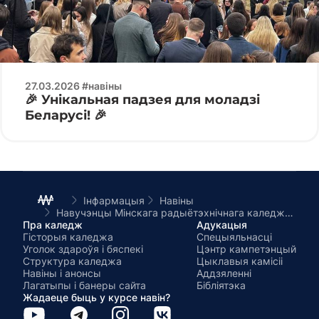
27.03.2026 #навіны
🎉 Унікальная падзея для моладзі
Беларусі! 🎉
Інфармацыя
Навіны
Навучэнцы Мінскага радыётэхнічнага каледжа сталі гледачамі новага беларускага фільма «Адно на дваіх»
Пра каледж
Адукацыя
Гісторыя каледжа
Спецыяльнасці
Уголок здароўя і бяспекі
Цэнтр кампетэнцый
Структура каледжа
Цыклавыя камісіі
Навіны і анонсы
Аддзяленні
Лагатыпы і банеры сайта
Бібліятэка
Жадаеце быць у курсе навін?