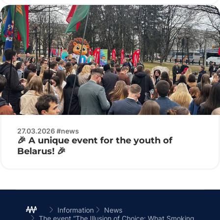
27.03.2026 #news
🎉 A unique event for the youth of
Belarus! 🎉
Information
News
The event “The Illusion of Choice: What Smoking Really Is” took place