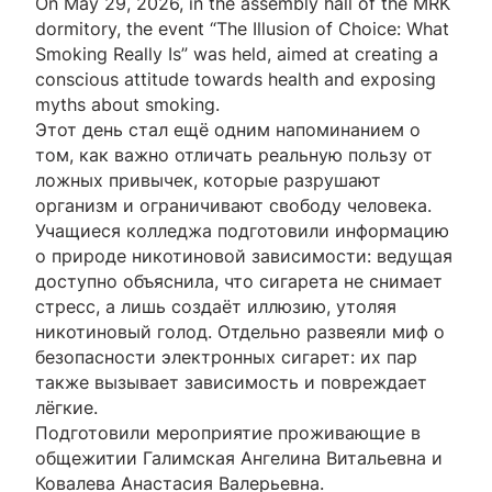
On May 29, 2026, in the assembly hall of the MRK
dormitory, the event “The Illusion of Choice: What
Smoking Really Is” was held, aimed at creating a
conscious attitude towards health and exposing
myths about smoking.
Этот день стал ещё одним напоминанием о
том, как важно отличать реальную пользу от
ложных привычек, которые разрушают
организм и ограничивают свободу человека.
Учащиеся колледжа подготовили информацию
о природе никотиновой зависимости: ведущая
доступно объяснила, что сигарета не снимает
стресс, а лишь создаёт иллюзию, утоляя
никотиновый голод. Отдельно развеяли миф о
безопасности электронных сигарет: их пар
также вызывает зависимость и повреждает
лёгкие.
Подготовили мероприятие проживающие в
общежитии Галимская Ангелина Витальевна и
Ковалева Анастасия Валерьевна.