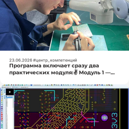
23.06.2026 #центр_компетенций
Программа включает сразу два
практических модуля:✌️ Модуль 1 —
Электроизмерительная практика:🧐 —
работа с цифровыми мультиметрами
(измерение напряжения, тока,
сопротивления); — основы работы с
осциллографом (наблюдение формы
сигнала); — определение и