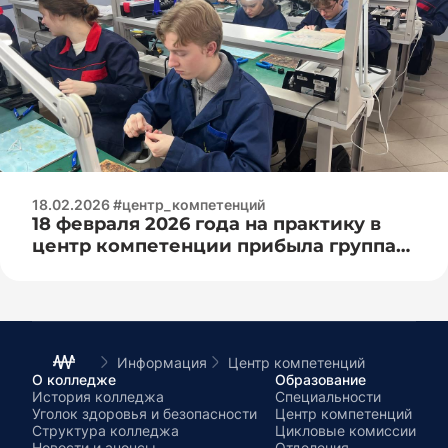
18.02.2026 #центр_компетенций
18 февраля 2026 года на практику в
центр компетенции прибыла группа
«Белорусского национального
технического университета»
факультета инженерно-
педагогического в рамках сетевого
обучения!
Информация
Центр компетенций
О колледже
Образование
История колледжа
Специальности
Уголок здоровья и безопасности
Центр компетенций
Структура колледжа
Цикловые комиссии
Новости и анонсы
Отделения