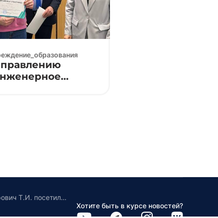
реждение_образования
направлению
инженерное
s 2026 ⚙️🔌
Группа 3К9191 в сопровождении Бойко Д.А. и Сидорович Т.И. посетила ресурсный центр «ЭкоТехноПарк-Волма»
Хотите быть в курсе новостей?