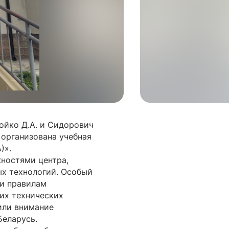
Бойко Д.А. и Сидорович
 организована учебная
)».
ностями центра,
ых технологий. Особый
 и правилам
 их технических
или внимание
Беларусь.