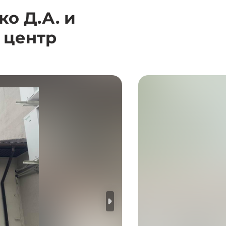
о Д.А. и
 центр