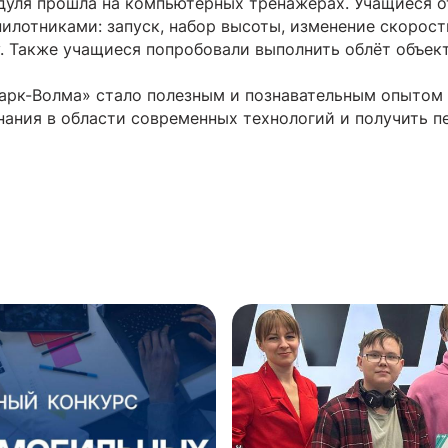
дуля прошла на компьютерных тренажёрах. Учащиеся о
илотниками: запуск, набор высоты, изменение скорост
. Также учащиеся попробовали выполнить облёт объект
рк-Волма» стало полезным и познавательным опытом д
нания в области современных технологий и получить п