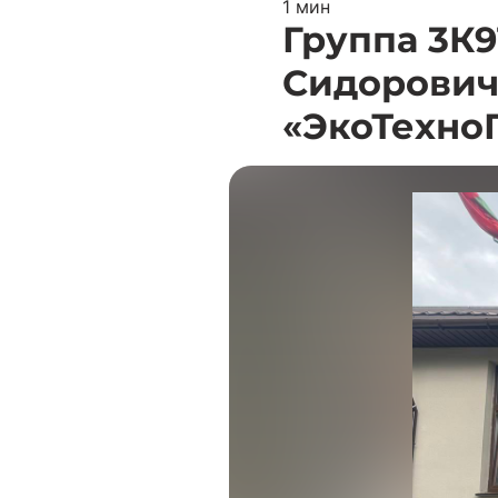
1 мин
Группа 3К9
Сидорович 
«ЭкоТехно