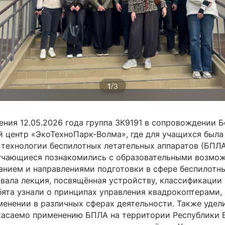
/
1
3
ения 12.05.2026 года группа 3К9191 в сопровождении 
й центр «ЭкоТехноПарк-Волма», где для учащихся была
 технологии беспилотных летательных аппаратов (БПЛА
учающиеся познакомились с образовательными возмож
нием и направлениями подготовки в сфере беспилотн
звала лекция, посвящённая устройству, классификации
ята узнали о принципах управления квадрокоптерами,
менении в различных сферах деятельности. Также удел
 касаемо применению БПЛА на территории Республики 