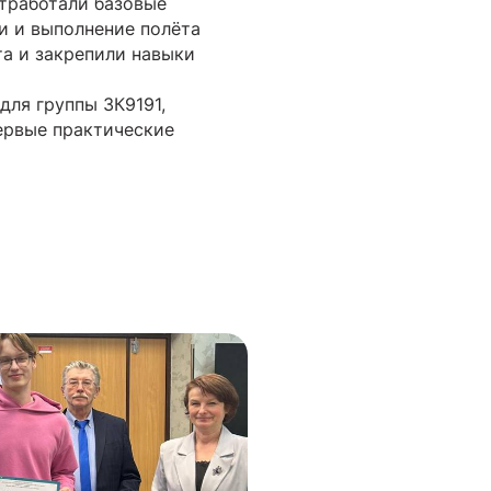
тработали базовые
и и выполнение полёта
а и закрепили навыки
ля группы 3К9191,
ервые практические