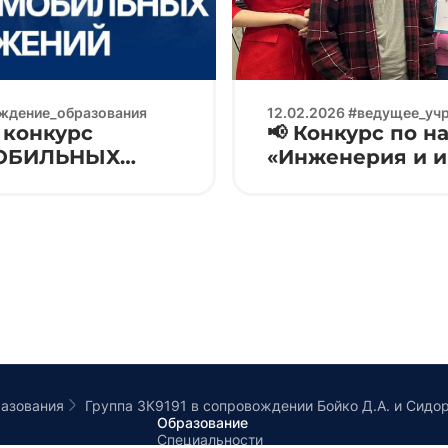
еждение_образования
12.02.2026 #ведущее_уч
конкурс
📢 Конкурс по 
МОБИЛЬНЫХ
«Инженерия и 
дело» Electronic
азования
Образование
Специальности