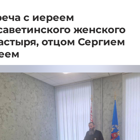
реча с иереем
саветинского женского
астыря, отцом Сергием
еем