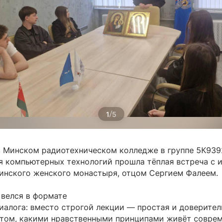
/
1
5
в Минском радиотехническом колледже в группе 5К939
я компьютерных технологий прошла тёплая встреча с 
инского женского монастыря, отцом Сергием Фалеем.
 велся в формате
иалога: вместо строгой лекции — простая и доверител
 том, какими нравственными принципами живёт совре