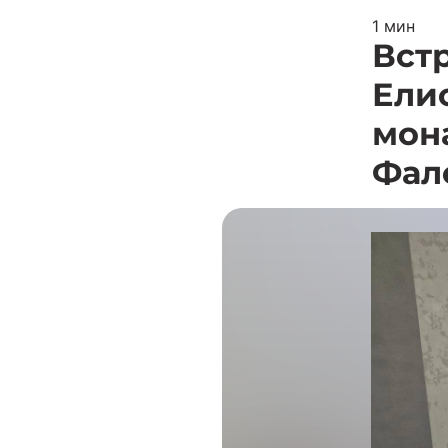
1 мин
Вст
Ели
мон
Фал