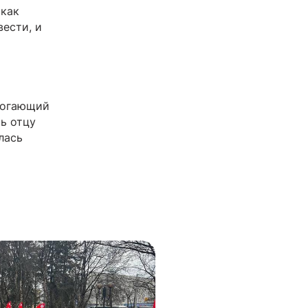
 как
вести, и
омогающий
ь отцу
лась