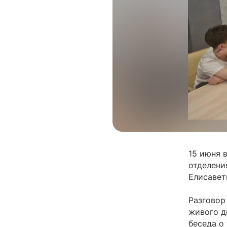
15 июня 
отделени
Елисавет
Разговор
живого д
беседа о