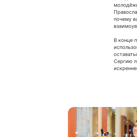
молодёжь
Правосла
почему в
взаимоув
В конце 
использо
оставать
Сергию л
искренне