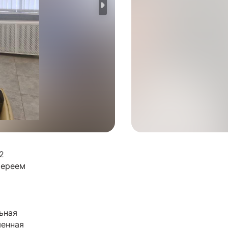
2
иереем
ьная
менная