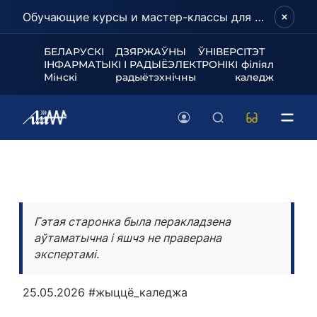
Обучающие курсы и мастер-классы для школьников и абитуриентов!
БЕЛАРУСКІ ДЗЯРЖАЎНЫ ЎНІВЕРСІТЭТ
ІНФАРМАТЫКІ І РАДЫЁЭЛЕКТРОНІКІ філіял
Мінскі радыётэхнічны каледж
Гэтая старонка была перакладзена
аўтаматычна і яшчэ не праверана
экспертамі.
25.05.2026
#жыццё_каледжа