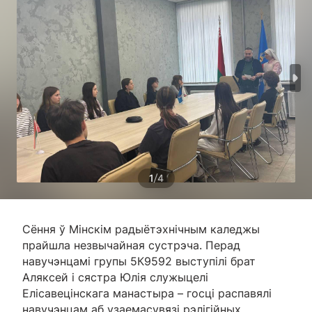
/
1
4
Сёння ў Мінскім радыётэхнічным каледжы
прайшла незвычайная сустрэча. Перад
навучэнцамі групы 5К9592 выступілі брат
Аляксей і сястра Юлія служыцелі
Елісавецінскага манастыра – госці распавялі
навучэнцам аб узаемасувязі рэлігійных