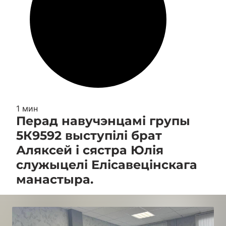
1 мин
Перад навучэнцамі групы
5К9592 выступілі брат
Аляксей і сястра Юлія
служыцелі Елісавецінскага
манастыра.