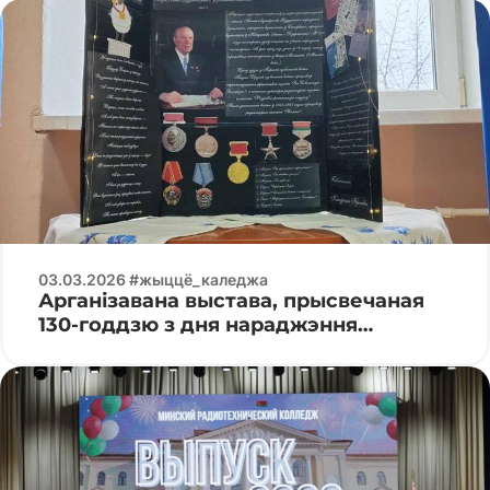
03.03.2026 #жыццё_каледжа
Арганізавана выстава, прысвечаная
130-годдзю з дня нараджэння
Кандрата Крапівы