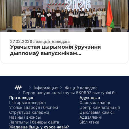
27.02.2026 #жыццё_каледжа
Урачыстая цырымонія ўручэння
дыпломаў выпускнікам
спецыяльнасці «Праграмуемыя
мабільныя сістэмы»
Інфармацыя
Жыццё каледжа
Перад навучэнцамі групы 5К9592 выступілі брат Аляксей і сястра Юлія служыцелі Елісавецінскага манастыра.
Пра каледж
Адукацыя
Гісторыя каледжа
Спецыяльнасці
Уголок здароўя і бяспекі
Цэнтр кампетэнцый
Структура каледжа
Цыклавыя камісіі
Навіны і анонсы
Аддзяленні
Лагатыпы і банеры сайта
Бібліятэка
Жадаеце быць у курсе навін?