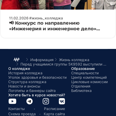
11.02.2026 #жизнь_колледжа
📢 Конкурс по направлению
«Инженерия и инженерное дело»
Electronics 2026 ⚙️🔌
Информация
Жизнь колледжа
Перед учащимися группы 5К9592 выступили брат Алексей и сестра Юлия служители Елиссаветинского монастыря
О колледже
Образование
История колледжа
Специальности
Уголок здоровья и безопасности
Центр компетенций
Структура колледжа
Цикловые комиссии
Новости и анонсы
Отделения
Логотипы и баннеры сайта
Библиотека
Хотите быть в курсе новостей?
·
Контакты
Расписание
·
Схема проезда
Карта сайта