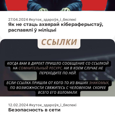
27.04.2024 #куток_здароўя_і_бяспекі
Як не стаць ахвярай кібераферыстаў,
распавялі ў міліцыі
12.02.2024 #куток_здароўя_і_бяспекі
Безопасность в сети