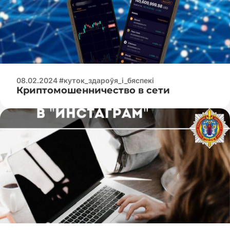
08.02.2024 #куток_здароўя_і_бяспекі
Криптомошенничество в сети