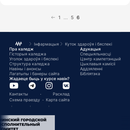
1
...
5
6
Інфармацыя
Куток здароўя і бяспекі
Пра каледж
Адукацыя
Гісторыя каледжа
Спецыяльнасці
Уголок здароўя і бяспекі
Цэнтр кампетэнцый
Структура каледжа
Цыклавыя камісіі
Навіны і анонсы
Аддзяленні
Лагатыпы і банеры сайта
Бібліятэка
Жадаеце быць у курсе навін?
·
Кантакты
Расклад
·
Схема праезду
Карта сайта