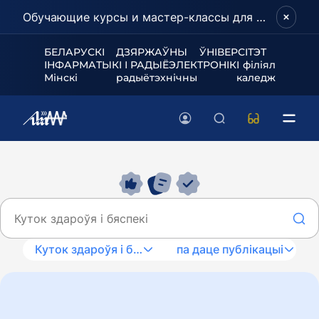
Обучающие курсы и мастер-классы для школьников и абитуриентов!
БЕЛАРУСКІ ДЗЯРЖАЎНЫ ЎНІВЕРСІТЭТ
ІНФАРМАТЫКІ І РАДЫЁЭЛЕКТРОНІКІ філіял
Мінскі радыётэхнічны каледж
Куток здароўя і бяспекі
па даце публікацыі