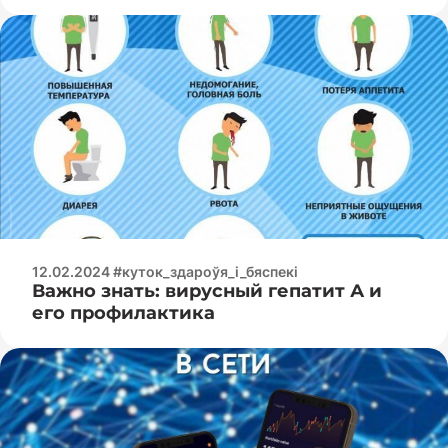
12.02.2024 #куток_здароўя_і_бяспекі
Важно знать: вирусный гепатит А и
его профилактика