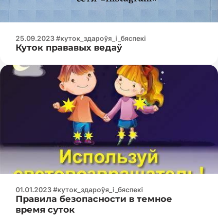
25.09.2023 #куток_здароўя_і_бяспекі
Куток прававых ведаў
01.01.2023 #куток_здароўя_і_бяспекі
Правила безопасности в темное
время суток