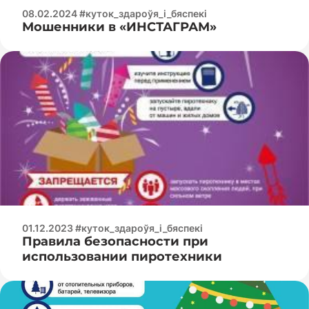
08.02.2024 #куток_здароўя_і_бяспекі
Мошенники в «ИНСТАГРАМ»
01.12.2023 #куток_здароўя_і_бяспекі
Правила безопасности при
использовании пиротехники