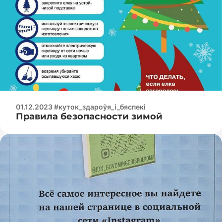
01.12.2023 #куток_здароўя_і_бяспекі
Правила безопасности зимой