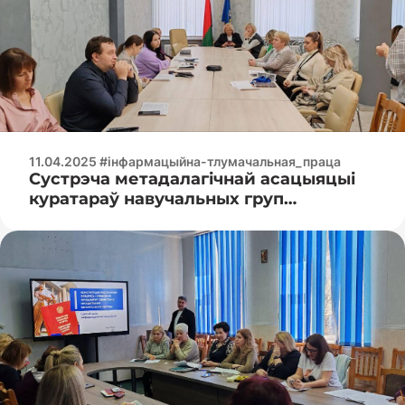
11.04.2025 #інфармацыйна-тлумачальная_праца
Сустрэча метадалагічнай асацыяцыі
куратараў навучальных груп
каледжаў