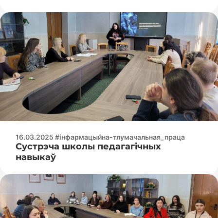
Рэспублікі Беларусі»
16.03.2025 #інфармацыйна-тлумачальная_праца
Сустрэча школы педагагічных
навыкаў