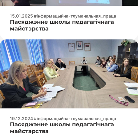
15.01.2025 #інфармацыйна-тлумачальная_праца
Пасяджэнне школы педагагічнага
майстэрства
19.12.2024 #інфармацыйна-тлумачальная_праца
Пасяджэнне школы педагагічнага
майстэрства