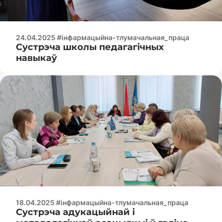
24.04.2025 #інфармацыйна-тлумачальная_праца
Сустрэча школы педагагічных
навыкаў
18.04.2025 #інфармацыйна-тлумачальная_праца
Сустрэча адукацыйнай і