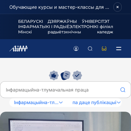
Обучающие курсы и мастер-классы для школьников и абитуриентов!
БЕЛАРУСКІ ДЗЯРЖАЎНЫ ЎНІВЕРСІТЭТ
ІНФАРМАТЫКІ І РАДЫЁЭЛЕКТРОНІКІ філіял
Мінскі радыётэхнічны каледж
Інфармацыйна-тлумачальная праца
па даце публікацыі