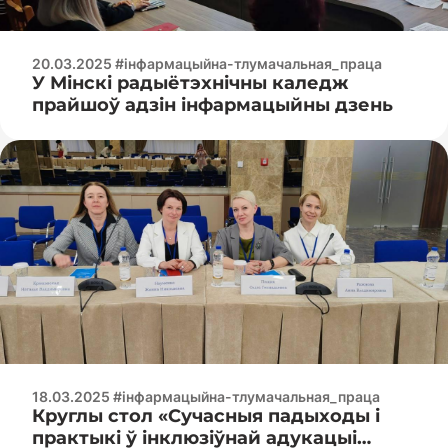
20.03.2025 #інфармацыйна-тлумачальная_праца
У Мінскі радыётэхнічны каледж
прайшоў адзін інфармацыйны дзень
18.03.2025 #інфармацыйна-тлумачальная_праца
Круглы стол «Сучасныя падыходы і
практыкі ў інклюзіўнай адукацыі