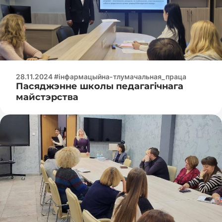
28.11.2024 #інфармацыйна-тлумачальная_праца
Пасяджэнне школы педагагічнага
майстэрства