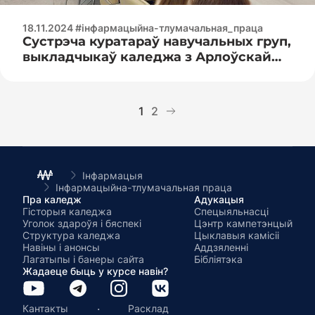
18.11.2024 #інфармацыйна-тлумачальная_праца
Сустрэча куратараў навучальных груп,
выкладчыкаў каледжа з Арлоўскай
Ірынай Уладзіміраўнай
1
2
Інфармацыя
Інфармацыйна-тлумачальная праца
Пра каледж
Адукацыя
Гісторыя каледжа
Спецыяльнасці
Уголок здароўя і бяспекі
Цэнтр кампетэнцый
Структура каледжа
Цыклавыя камісіі
Навіны і анонсы
Аддзяленні
Лагатыпы і банеры сайта
Бібліятэка
Жадаеце быць у курсе навін?
·
Кантакты
Расклад