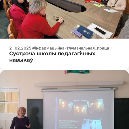
21.02.2025 #інфармацыйна-тлумачальная_праца
Сустрэча школы педагагічных
навыкаў