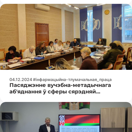
04.12.2024 #інфармацыйна-тлумачальная_праца
Пасяджэнне вучэбна-метадычнага
аб'яднання ў сферы сярэдняй
спецыяльнай адукацыі на
рэспубліканскім узроўні ў галіне
інфармацыйных і камунікацыйных
тэхналогій, электронікі,
аўтаматызацыі і паштовых паслуг