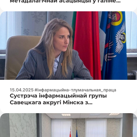
метадалагічнай асацыяцыі ў галіне
сярэдняй спецыяльнай адукацыі на
рэспубліканскім узроўні ў галіне
інфармацыйных і камунікацыйных
тэхналогій, электронікі,
аўтаматызацыі і паштовых паслуг
15.04.2025 #інфармацыйна-тлумачальная_праца
Сустрэча інфармацыйнай групы
Савецкага акругі Мінска з
выкладчыцкім персаналам