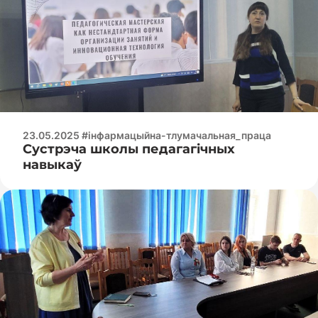
23.05.2025 #інфармацыйна-тлумачальная_праца
Сустрэча школы педагагічных
навыкаў