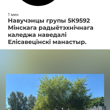
1 мин
Навучэнцы групы 5К9592
Мінскага радыётэхнічнага
каледжа наведалі
Елісавецінскі манастыр.