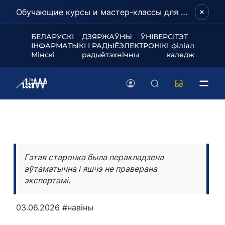
Обучающие курсы и мастер-классы для школьников и абитуриентов!
БЕЛАРУСКІ ДЗЯРЖАЎНЫ ЎНІВЕРСІТЭТ
ІНФАРМАТЫКІ І РАДЫЁЭЛЕКТРОНІКІ філіял
Мінскі радыётэхнічны каледж
Гэтая старонка была перакладзена
аўтаматычна і яшчэ не праверана
экспертамі.
03.06.2026
#навіны