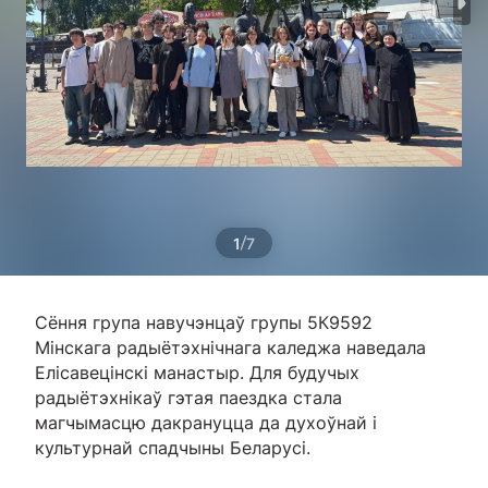
/
1
7
Сёння група навучэнцаў групы 5К9592
Мінскага радыётэхнічнага каледжа наведала
Елісавецінскі манастыр. Для будучых
радыётэхнікаў гэтая паездка стала
магчымасцю дакрануцца да духоўнай і
культурнай спадчыны Беларусі.