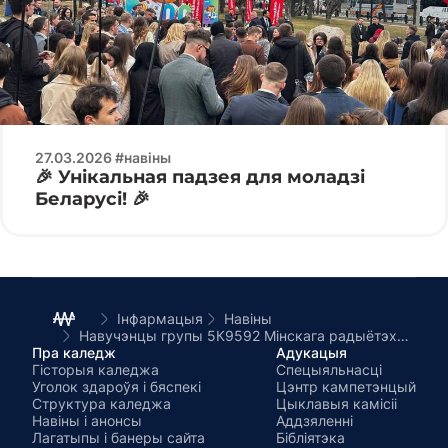
27.03.2026 #навіны
🎉 Унікальная падзея для моладзі
Беларусі! 🎉
Інфармацыя
Навіны
Навучэнцы групы 5К9592 Мінскага радыётэхнічнага каледжа наведалі Елісавецінскі манастыр.
Пра каледж
Адукацыя
Гісторыя каледжа
Спецыяльнасці
Уголок здароўя і бяспекі
Цэнтр кампетэнцый
Структура каледжа
Цыклавыя камісіі
Навіны і анонсы
Аддзяленні
Лагатыпы і банеры сайта
Бібліятэка