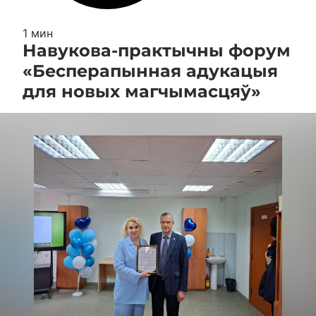
1 мин
Навукова-практычны форум
«Бесперапынная адукацыя
для новых магчымасцяў»