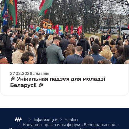
27.03.2026 #навіны
🎉 Унікальная падзея для моладзі
Беларусі! 🎉
Інфармацыя
Навіны
Навукова-практычны форум «Бесперапынная адукацыя для новых магчымасцяў»