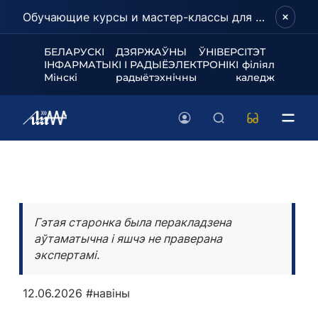
Обучающие курсы и мастер-классы для школьников и абитуриентов!
БЕЛАРУСКІ ДЗЯРЖАЎНЫ ЎНІВЕРСІТЭТ
ІНФАРМАТЫКІ І РАДЫЁЭЛЕКТРОНІКІ філіял
Мінскі радыётэхнічны каледж
Гэтая старонка была перакладзена
аўтаматычна і яшчэ не праверана
экспертамі.
12.06.2026
#навіны