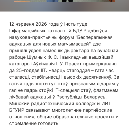
12 чэрвеня 2026 года ў Інстытуце
Інфармацыйных тэхналогій БДУІР адбыўся
навукова-практычны форум "Бесперапынная
адукацыя для новых магчымасцей", дзе
прынялі ўдзел намеснік дырэктара па вучэбнай
рабоце Шумчык Ф. С. і выкладчык вышэйшай
катэгорыі Аўхімавіч І. У. Праект прымеркаваны
да 25-годдзя ІІТ. Чвэрць стагоддзя – гэта час
сталасці, стабільнасці і высокіх дасягненняў. За
гэтыя гады інстытут стаў прызнаным лідарам у
галіне падрыхтоўкі IT-спецыялістаў, флагманам
лічбавай адукацыі ў Рэспубліцы Беларусь.
Минский радиотехнический колледж и ИИТ
БГУИР связывают многолетние партнёрские
отношения, общие образовательные проекты и
стремление готовить