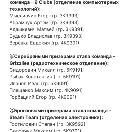
команда – 9 Clubs (отделение компьютерных
технологий):
Мысливчик Егор (гр. 3К9393)
Абрамчук Артём (гр. 3К9393)
Адашкевич Матвей (гр. 3К9391)
Будько Владислав (гр. 3К9393)
Верёвка Евдокия (гр. 4К9391)
🥈
Серебряными призерами стала команда –
Grizzlies (радиотехническое отделение):
Сидорович Михаил (гр. 5К9191)
Рыбак Константин (гр. 5К9191)
Иванов Иван (гр. 5К9091)
Плещенко Максим (гр. 4К9091)
Горбацкий Егор (гр. 4К9091)
🥉
Бронзовыми призерами стала команда –
Steam Team (отделение электроники):
Гостилович Степан (гр. 3К9592)
Соловчук Максим (гр. 5К9791)