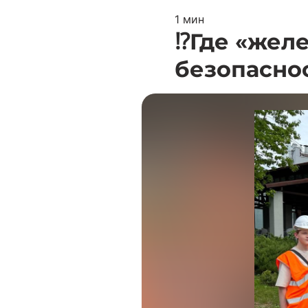
1 мин
⁉️Где «жел
безопасно