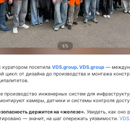
/
1
5
с куратором посетила
VDS.group
.
VDS.group
— междуна
ый цикл: от дизайна до производства и монтажа конст
ипалитетов.
ое производство инженерных систем для инфраструкту
 монтируют камеры, датчики и системы контроля досту
зопасность держится на «железе».
Увидеть, как оно 
тировано — значит, на шаг опережать уязвимости.
VDS