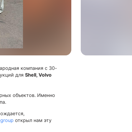
родная компания с 30-
рукций для
Shell, Volvo
рных объектов. Именно
па.
рождается,
.group
открыл нам эту