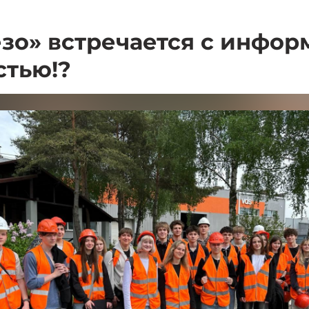
езо» встречается с инфо
стью!?