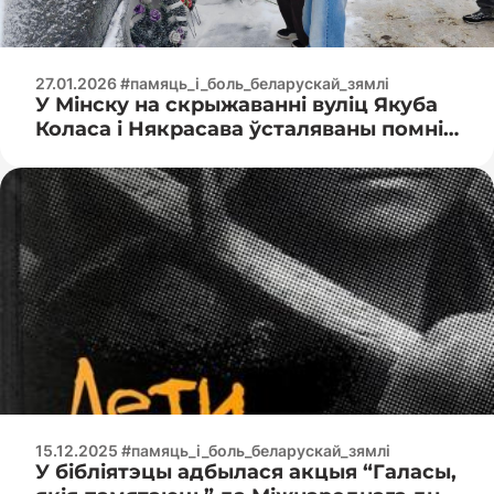
27.01.2026 #памяць_і_боль_беларускай_зямлі
У Мінску на скрыжаванні вуліц Якуба
Коласа і Някрасава ўсталяваны помнік
— напамін усім нам аб страшных гадах
Вялікай Айчыннай вайны.
15.12.2025 #памяць_і_боль_беларускай_зямлі
У бібліятэцы адбылася акцыя “Галасы,