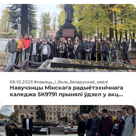
жыцці за свабоду і незалежнасць
нашай Радзімы”
09.10.2025 #памяць_і_боль_беларускай_зямлі
Навучэнцы Мінскага радыётэхнічнага
каледжа 5К9791 прынялі ўдзел у акцыі
«Памяць» на Вайсковых могілках
Мінска.