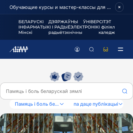
Обучающие курсы и мастер-классы для школьников и абитуриентов!
БЕЛАРУСКІ ДЗЯРЖАЎНЫ ЎНІВЕРСІТЭТ
ІНФАРМАТЫКІ І РАДЫЁЭЛЕКТРОНІКІ філіял
Мінскі радыётэхнічны каледж
Памяць і боль беларускай зямлі
па даце публікацыі