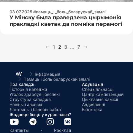
03.07.2025 #памяць_і_боль_беларускай_зямлі
У Мінску была праведзена цырымонія
пракладкі кветак да помніка перамогі
1
2
3
...
7
Інфармацыя
Памяць і боль беларускай зямлі
Пра каледж
Адукацыя
Гісторыя каледжа
Спецыяльнасці
Уголок здароўя і бяспекі
Цэнтр кампетэнцый
Структура каледжа
Цыклавыя камісіі
Навіны і анонсы
Аддзяленні
Лагатыпы і банеры сайта
Бібліятэка
Жадаеце быць у курсе навін?
·
Кантакты
Расклад