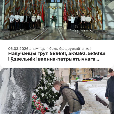
06.03.2026 #памяць_і_боль_беларускай_зямлі
Навучэнцы груп 5к9691, 5к9392, 5к9393
і ўдзельнікі ваенна-патрыятычнага
клуба «Патрыёт» наведалі Беларускі
дзяржаўны музей гісторыі Вялікай
Айчыннай вайны