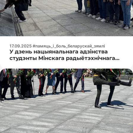
17.09.2025 #памяць_і_боль_беларускай_зямлі
У дзень нацыянальнага адзінства
студэнты Мінскага радыётэхнічнага
каледжа заклалі кветкі на мемарыял
на плошчы перамогі