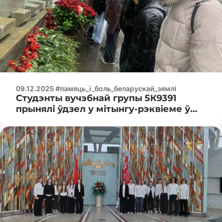
09.12.2025 #памяць_і_боль_беларускай_зямлі
Студэнты вучэбнай групы 5К9391
прынялі ўдзел у мітынгу-рэквіеме ў
мемарыяльным комплексе
Шталаг-352