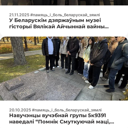
21.11.2025 #памяць_і_боль_беларускай_зямлі
У Беларускім дзяржаўным музеі
гісторыі Вялікай Айчыннай вайны
прайшла лекцыя «Суд народаў: як
гэта было»
20.10.2025 #памяць_і_боль_беларускай_зямлі
Навучэнцы вучэбнай групы 5к9391
наведалі “Помнік Смуткуючай маці,
воінам і партызанам, якія аддалі свае