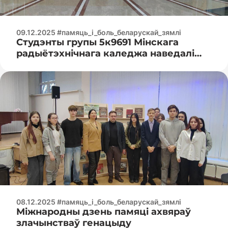
09.12.2025 #памяць_і_боль_беларускай_зямлі
Студэнты групы 5к9691 Мінскага
радыётэхнічнага каледжа наведалі
Беларускі дзяржаўны музей гісторыі
Вялікай Айчыннай вайны
08.12.2025 #памяць_і_боль_беларускай_зямлі
Міжнародны дзень памяці ахвяраў
злачынстваў генацыду