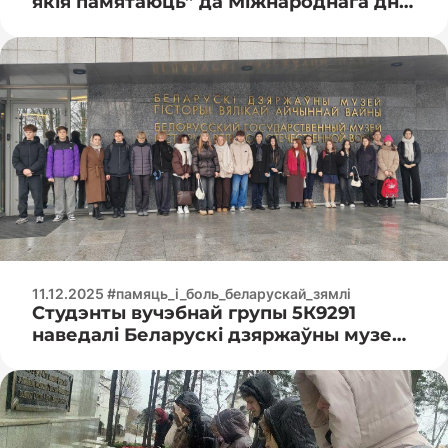
якія памятаюць” да Міжнароднага дня
памяці ахвяраў злачынстваў
генацыду.
11.12.2025 #памяць_і_боль_беларускай_зямлі
Студэнты вучэбнай групы 5К9291
наведалі Беларускі дзяржаўны музей
гісторыі Вялікай Айчыннай вайны, дзе
была праведзена лекцыя «Корпус
ахоўных войскаў як інструмент
генацыду беларускага народа»