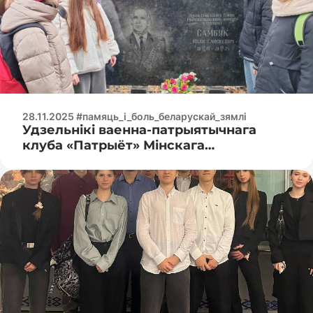
28.11.2025 #памяць_і_боль_беларускай_зямлі
Удзельнікі ваенна-патрыятычнага
клуба «Патрыёт» Мінскага
радыётэхнічнага каледжа наведалі
Усходнія могілкі ў Мінску