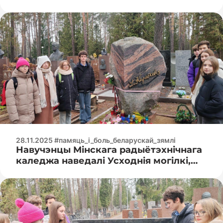
28.11.2025 #памяць_і_боль_беларускай_зямлі
Навучэнцы Мінскага радыётэхнічнага
каледжа наведалі Усходнія могілкі,
дзе ўшанавалі памяць аб бліскучым
пісьменніку хвілінай маўчання