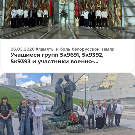
06.03.2026 #память_и_боль_белорусской_земли
Учащиеся групп 5к9691, 5к9392,
5к9393 и участники военно-
патриотического клуба «Патриот»
посетили Белорусский
государственный музей истории
Великой Отечественной войны